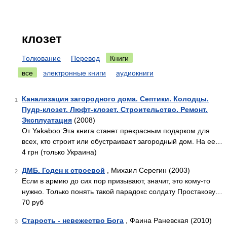
клозет
Толкование
Перевод
Книги
все
электронные книги
аудиокниги
Канализация загородного дома. Септики. Колодцы.
1
Пудр-клозет. Люфт-клозет. Строительство. Ремонт.
Эксплуатация
(2008)
От Yakaboo:Эта книга станет прекрасным подарком для
всех, кто строит или обустраивает загородный дом. На ее…
4 грн (только Украина)
ДМБ. Годен к строевой
, Михаил Серегин (2003)
2
Если в армию до сих пор призывают, значит, это кому-то
нужно. Только понять такой парадокс солдату Простакову…
70 руб
Старость - невежество Бога
, Фаина Раневская (2010)
3